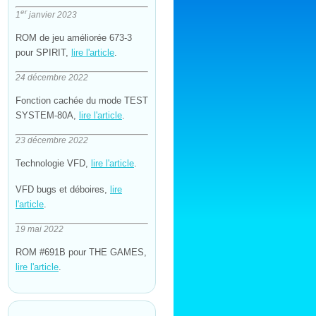
er
1
janvier 2023
ROM de jeu améliorée 673-3
pour SPIRIT,
lire l'article
.
24 décembre 2022
Fonction cachée du mode TEST
SYSTEM-80A,
lire l'article
.
23 décembre 2022
Technologie VFD,
lire l'article
.
VFD bugs et déboires,
lire
l'article
.
19 mai 2022
ROM #691B pour THE GAMES,
lire l'article
.