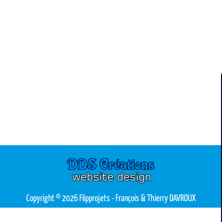
Copyright © 2026 Flipprojets
- François & Thierry DAVROUX