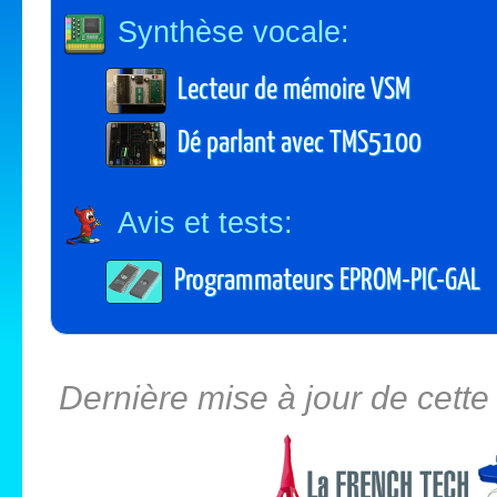
Synthèse vocale:
Lecteur de mémoire VSM
Dé parlant avec TMS5100
Avis et tests:
Programmateurs EPROM-PIC-GAL
Dernière mise à jour de cett