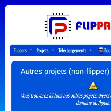
Flippers
Projets
Téléchargements
Bou
Autres projets (non-flipper) 
Vous trouverez ici tous nos autres projets, divers 
domaine du flipper.